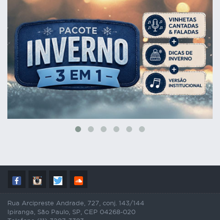
Rua Arcipreste Andrade, 727, conj. 143/144
Ipiranga, São Paulo, SP, CEP 04268-020