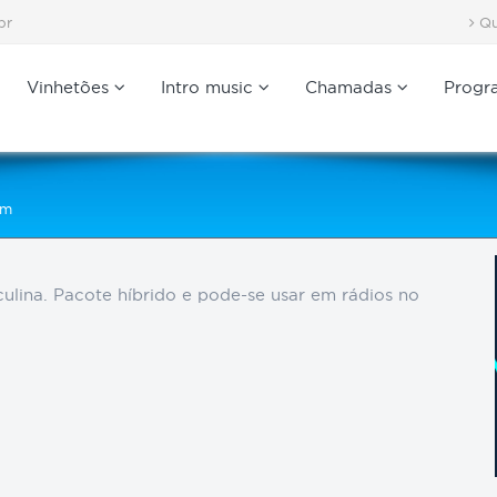
br
Qu
Vinhetões
Intro music
Chamadas
Progr
em
ulina. Pacote híbrido e pode-se usar em rádios no