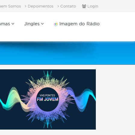
em Somos
Depoimentos
Contato
Login
amas
Jingles
Imagem do Rádio