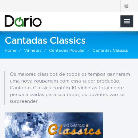
Cantadas Classics
Home
Vinhetas
Cantadas Popular
Cantadas Classics
Os maiores clássicos de todos os tempos ganharam
uma nova roupagem com essa super produção.
Cantadas Classics contém 10 vinhetas totalmente
personalizadas para sua rádio, os ouvintes vão se
surpreender.