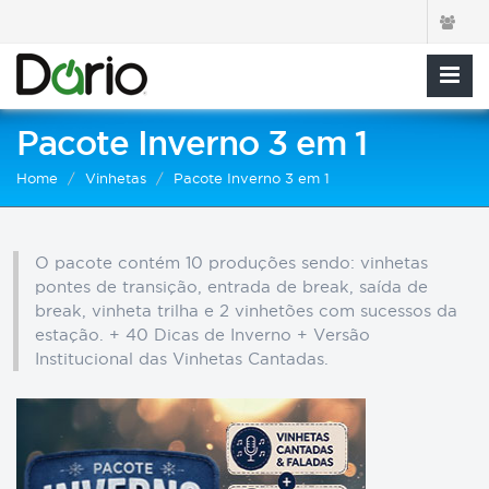
Pacote Inverno 3 em 1
Home
Vinhetas
Pacote Inverno 3 em 1
O pacote contém 10 produções sendo: vinhetas
pontes de transição, entrada de break, saída de
break, vinheta trilha e 2 vinhetões com sucessos da
estação. + 40 Dicas de Inverno + Versão
Institucional das Vinhetas Cantadas.