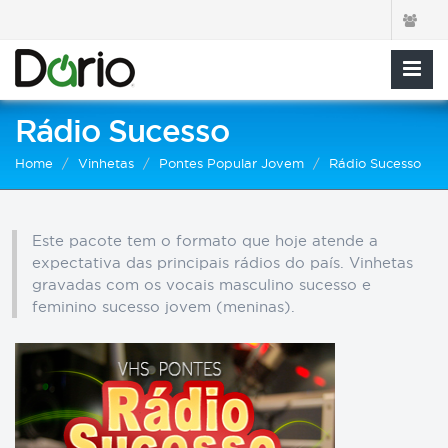
Rádio Sucesso
Home
Vinhetas
Pontes Popular Jovem
Rádio Sucesso
Este pacote tem o formato que hoje atende a
expectativa das principais rádios do país. Vinhetas
gravadas com os vocais masculino sucesso e
feminino sucesso jovem (meninas).