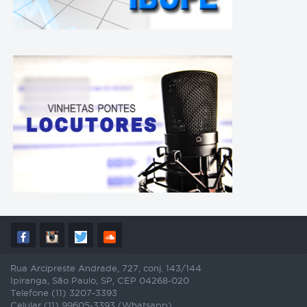
Rua Arcipreste Andrade, 727, conj. 143/144
Ipiranga, São Paulo, SP, CEP 04268-020
Telefone (11) 3207-3393
Celular (11) 99605-3393 (Whatsapp)