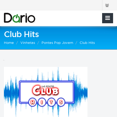
Club Hits
Home
Vinhetas
Pontes Pop Jovem
Club Hits