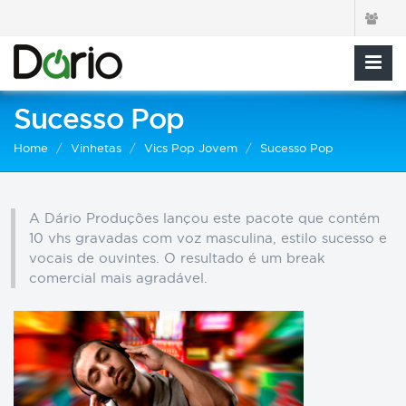
Sucesso Pop
Home
Vinhetas
Vics Pop Jovem
Sucesso Pop
A Dário Produções lançou este pacote que contém
10 vhs gravadas com voz masculina, estilo sucesso e
vocais de ouvintes. O resultado é um break
comercial mais agradável.