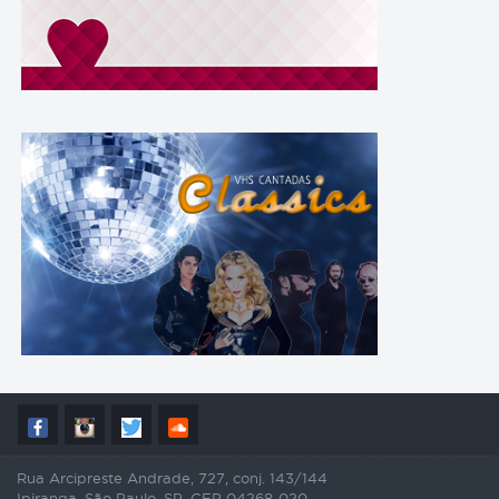
Rua Arcipreste Andrade, 727, conj. 143/144
Ipiranga, São Paulo, SP, CEP 04268-020