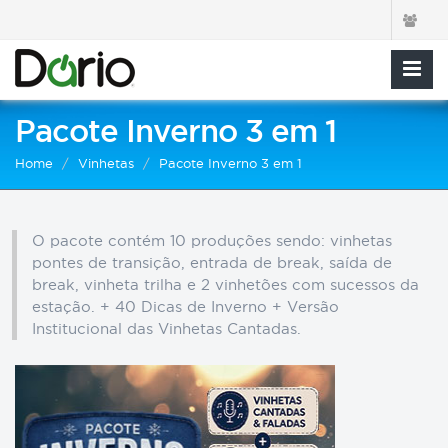
Pacote Inverno 3 em 1
Home
Vinhetas
Pacote Inverno 3 em 1
O pacote contém 10 produções sendo: vinhetas
pontes de transição, entrada de break, saída de
break, vinheta trilha e 2 vinhetões com sucessos da
estação. + 40 Dicas de Inverno + Versão
Institucional das Vinhetas Cantadas.