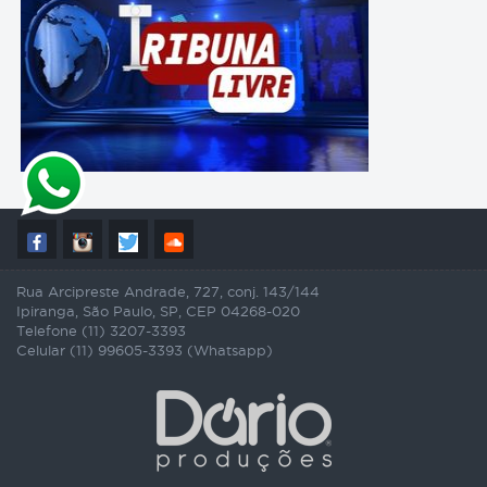
Rua Arcipreste Andrade, 727, conj. 143/144
Ipiranga, São Paulo, SP, CEP 04268-020
Telefone (11) 3207-3393
Celular (11) 99605-3393 (Whatsapp)