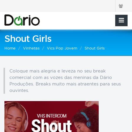
Shout Girls
Home
Vinhetas
Vics Pop Jovem
Shout Girls
Coloque mais alegria e leveza no seu break
comercial com as vozes das meninas da Dário
Produções. Breaks muito mais atraentes para seus
ouvintes.