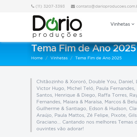
(11) 3207-3393
contato@darioproducoes.com.
Vinhetas
Tema Fim de Ano 2025
Home
Vinhetas
Tema Fim de Ano 2025
Chitãozinho & Xororó, Double You, Daniel, 
Victor Hugo, Michel Teló, Paula Fernandes,
Santos, Henrique & Diego, Raffa Torres, Ra
Fernandes, Maiara & Maraísa, Marcos & Bel
Guilherme & Santiago, Edson & Hudson, Claud
Araújo, Paula Mattos, Zé Felipe, Pixote, Gil
Graciano... Cantando nos melhores Temas d
ouvintes vão adorar!