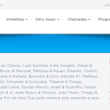
br
Qu
Vinhetões
Intro music
Chamadas
Progr
Leo Chaves, Luan Santana, Ivete Sangalo, Diego &
 Bruno & Marrone, Matheus & Kauan, Dilsinho, Yasmin
yane & Rafaela, Bruninho & Davi, Atitude 67, Matheus
utti, Fernando & Sorocaba, Thaeme & Thiago,
ia Leitte, Sorriso Maroto, Israel & Rodolffo, Felipe
son & Jr, João Bosco & Vinícius, João Paulo, Thiago &
e Fim de Ano! Sua rádio merece este presente e seus