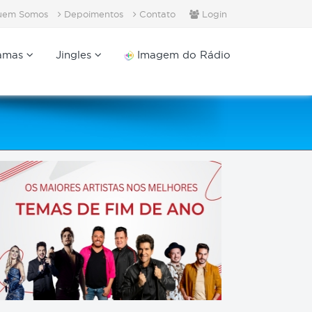
em Somos
Depoimentos
Contato
Login
amas
Jingles
Imagem do Rádio